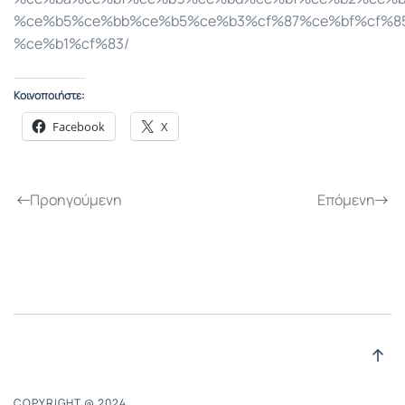
%ce%b5%ce%bb%ce%b5%ce%b3%cf%87%ce%bf%cf%8
%ce%b1%cf%83/
Κοινοποιήστε:
Facebook
X
Προηγούμενη
Επόμενη
COPYRIGHT @ 2024