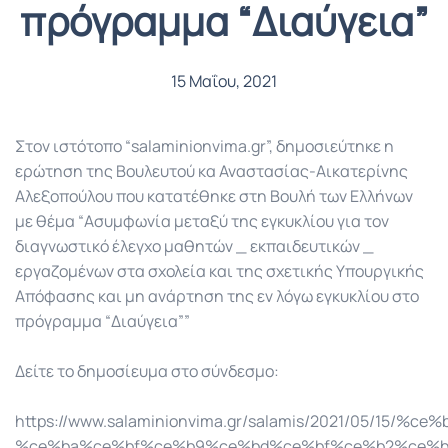
πρόγραμμα “Διαύγεια”
15 Μαΐου, 2021
Στον ιστότοπο “salaminionvima.gr”, δημοσιεύτηκε η
ερώτηση της Βουλευτού κα Αναστασίας-Αικατερίνης
Αλεξοπούλου που κατατέθηκε στη Βουλή των Ελλήνων
με θέμα “Ασυμφωνία μεταξύ της εγκυκλίου για τον
διαγνωστικό έλεγχο μαθητών _ εκπαιδευτικών _
εργαζομένων στα σχολεία και της σχετικής Υπουργικής
Απόφασης και μη ανάρτηση της εν λόγω εγκυκλίου στο
πρόγραμμα “Διαύγεια””
Δείτε το δημοσίευμα στο σύνδεσμο:
https://www.salaminionvima.gr/salamis/2021/05/15
%ce%ba%ce%bf%ce%b9%ce%bd%ce%bf%ce%b2%ce%b