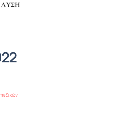
022
απεζικών